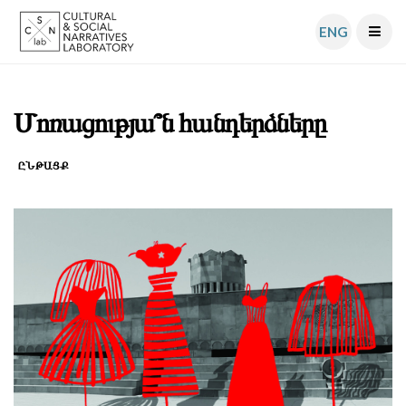
ENG
Մոռացությա՞ն հանդերձները
ԸՆԹԱՑՔ