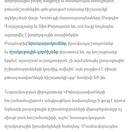
խորհրդային բարդ անցյալի եւ հատկապես ստալինյան
բռնաճնշումներին զոհ գնացած անձանց հիշատակի
ոգեկոչման վայր։ Կառույցի ճարտարապետները Սարգիս
Գուրզադյանը եւ Ջիմ Թորոսյանն են, ում հայը նույնպես
աքսորվել է խորհրդային տարիներին։
Բազմաթիվ
հրապարակումներ
, իրավապաշտպաններ
եւ
մշակութային գործիչներ
փաստում են, որ հուշարձանը
երբեւէ պատշաճ ուշադրության չի արժանացել քաղաքային
իշխանությունների կողմից, ավելին՝ այն բացվում է միայն
բռնադատվածների հիշատակի օրը՝ հունիսի 14-ին։
Նորաձևության միջոցառումը «Բռնադատվածների
հուշահամալիրում» անցկացնելու նախադեպը ի ցույց է դնում
Երևանի քաղաքային իշխանությունների վերաբերմունքը ոչ
միայն բուն հուշահամլիրի, այլեւ՝ հասարակության
մշակութային իրավունքների հանդեպ։ Մասնավորապես,