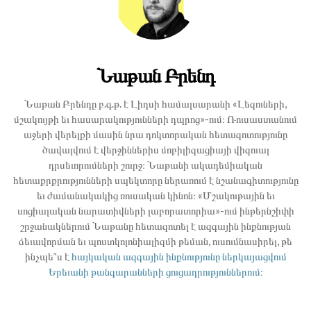
Նաթան Բրենդ
Նաթան Բրենդը բ.գ.թ. է Լիդսի համալսարանի «Լեզուների,
մշակույթի եւ հասարակությունների դպրոց»-ում։ Ռուսաստանում
աջերի վերելքի մասին նրա դոկտորական հետազոտությունը
ծավալվում է վերջիններիս մոբիլիզացիայի վիզուալ
դրսեւորումների շուրջ։ Նաթանի ակադեմիական
հետաքրքրությունների սպեկտորը ներառում է նշանագիտությունը
եւ ժամանակակից ռուսական կինոն։ «Մշակութային եւ
սոցիալական նարատիվների լաբորատորիա»-ում ինթերնշիփի
շրջանակներում Նաթանը հետազոտել է ազգային ինքնության
ձեւավորման եւ պոստկոլոնիալիզմի թեման, ուսումնասիրել, թե
ինչպե՞ս է
հայկական ազգային ինքնությունը ներկայացվում
Երեւանի թանգարանների ցուցադրություններում
։