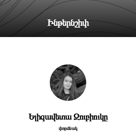
Ինթերնշիփ
Ելիզավետա Զուբիուկը
փորձնակ