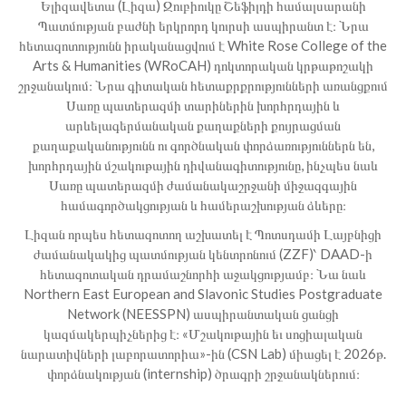
Ելիզավետա (Լիզա) Զուբիուկը Շեֆիլդի համալսարանի
Պատմության բաժնի երկրորդ կուրսի ասպիրանտ է։ Նրա
հետազոտությունն իրականացվում է White Rose College of the
Arts & Humanities (WRoCAH) դոկտորական կրթաթոշակի
շրջանակում։ Նրա գիտական հետաքրքրությունների առանցքում
Սառը պատերազմի տարիներին խորհրդային և
արևելագերմանական քաղաքների քույրացման
քաղաքականությունն ու գործնական փորձառություններն են,
խորհրդային մշակութային դիվանագիտությունը, ինչպես նաև
Սառը պատերազմի ժամանակաշրջանի միջազգային
համագործակցության և համերաշխության ձևերը։
Լիզան որպես հետազոտող աշխատել է Պոտսդամի Լայբնիցի
ժամանակակից պատմության կենտրոնում (ZZF)՝ DAAD-ի
հետազոտական դրամաշնորհի աջակցությամբ։ Նա նաև
Northern East European and Slavonic Studies Postgraduate
Network (NEESSPN) ասպիրանտական ցանցի
կազմակերպիչներից է։ «Մշակութային եւ սոցիալական
նարատիվների լաբորատորիա»-ին (CSN Lab) միացել է 2026թ.
փորձնակության (internship) ծրագրի շրջանակներում։