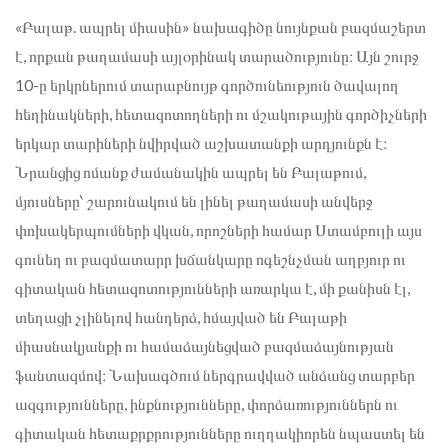
«Բալաթ. ապրել միասին» նախագիծը նույնքան բազմաշերտ
է, որքան թաղամասի այլօրինակ տարածությունը։ Այն շուրջ
10-ը երկրներում տարաբնույթ գործունեություն ծավալող
հեղինակների, հետազոտողների ու մշակութային գործիչների
երկար տարիների նվիրված աշխատանքի արդյունքն է։
Նրանցից ոմանք ժամանակին ապրել են Բալաթում,
մյուսները՝ շարունակում են լինել թաղամասի անվերջ
փոխակերպումների վկան, որոշների համար Ստամբուլի այս
գունեղ ու բազմատարր խճանկարը ոգեշնչման աղբյուր ու
գիտական հետազոտությունների առարկա է, մի քանիսն էլ,
տեղացի չլինելով հանդերձ, հմայված են Բալաթի
միասնակյանքի ու համաձայնեցված բազմաձայնության
ֆանտազմով։ Նախագծում ներգրավված անձանց տարբեր
ազգությունները, ինքնությունները, փորձառություններն ու
գիտական հետաքրքրությունները ուղղակիորեն նպաստել են