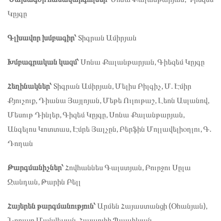
Կըյգը
Գլխավոր խմբագիր՝
Տիգրան Ամիրյան
Խմբագրական կազմ՝
Սոնա Քալանթարյան, Գիեզեմ Կըյգը
Հեղինակներ՝
Տիգրան Ամիրյան, Մելիս Բիլգիչ, Մ. Էմիր
Քյուչուք, Դիանա Յայլոյան, Մեթե Ուլութաշ, Լեոն Ասլանով,
Մեսութ Դինլեր, Գիզեմ Կըյգը, Սոնա Քալանթարյան,
Անգելոս Կոտտաս, Էմրե Յալչըն, Բերֆին Մոլլավելիօղլու, Գ.
Դողան
Թարգմանիչներ՝
Հովհաննես Գալստյան, Բուրջու Սըլա
Ջանդան, Թարին Բելլ
Հայերեն թարգմանություն՝
Արմեն Հայաստանցի (Օհանյան),
Նորայր Մանվելյան, Հայարփի Պապիկյան