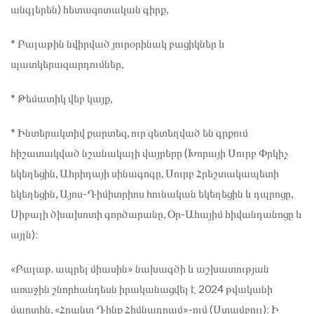
անգլերեն) հետազոտական գիրք,
* Բալաթին նվիրված յուրօրինակ բացիկներ և
պատկերազարդումներ,
* Թեմատիկ վեբ կայք,
* Ինտերակտիվ քարտեզ, ուր զետեղված են գրքում
հիշատակված նշանակալի վայրերը (Խորայի Սուրբ Փրկիչ
եկեղեցին, Ահրիդայի սինագոգը, Սուրբ Հրեշտակապետի
եկեղեցին, Այոս-Դիմիտրիոս հունական եկեղեցին և դպրոցը,
Սիբալի ծխախոտի գործարանը, Օր-Ահայիմ հիվանդանոցը և
այլն)։
«Բալաթ. ապրել միասին» նախագծի և աշխատության
առաջին շնորհանդեսն իրականացվել է 2024 թվականի
մարտին, «Հրանտ Դինք Հիմնադրամ»-ում (Ստամբուլ)։ Ի