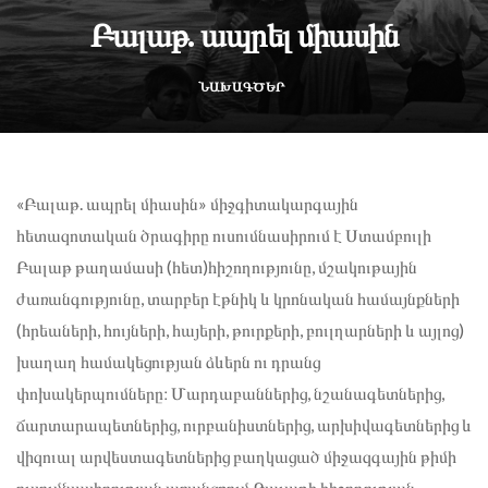
Բալաթ. ապրել միասին
ՆԱԽԱԳԾԵՐ
«Բալաթ. ապրել միասին» միջգիտակարգային
հետազոտական ծրագիրը ուսումնասիրում է Ստամբուլի
Բալաթ թաղամասի (հետ)հիշողությունը, մշակութային
ժառանգությունը, տարբեր էթնիկ և կրոնական համայնքների
(հրեաների, հույների, հայերի, թուրքերի, բուլղարների և այլոց)
խաղաղ համակեցության ձևերն ու դրանց
փոխակերպումները։ Մարդաբաններից, նշանագետներից,
ճարտարապետներից, ուրբանիստներից, արխիվագետներից և
վիզուալ արվեստագետներից բաղկացած միջազգային թիմի
ուսումնասիրության առանցքում Բալաթի հիշողության