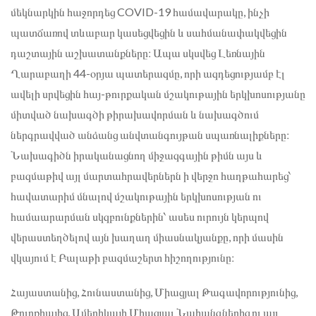
մեկնարկին հաջորդեց COVID-19 համավարակը, ինչի
պատճառով տևաբար կասեցվեցին և սահմանափակվեցին
դաշտային աշխատանքները։ Ապա սկսվեց Լեռնային
Ղարաբաղի 44-օրյա պատերազմը, որի ազդեցությամբ էլ
ավելի սրվեցին հայ-թուրքական մշակութային երկխոսությանը
միտված նախագծի թիրախավորման և նախագծում
ներգրավված անձանց անվտանգույթան սպառնալիքները։
Նախագիծն իրականացնող միջազգային թիմն այս և
բազմաթիվ այլ մարտահրավերներն ի վերջո հաղթահարեց՝
հավատարիմ մնալով մշակութային երկխոսության ու
համաարարման սկզբունքներին՝ ասես ուրույն կերպով
վերաստեղծելով այն խաղաղ միասնակյանքը, որի մասին
վկայում է Բալաթի բազմաշերտ հիշողությունը։
Հայաստանից, Հունաստանից, Միացյալ Թագավորությունից,
Թուրքիայից, Ամերիկայի Միացյալ Նահանգներից ու այլ