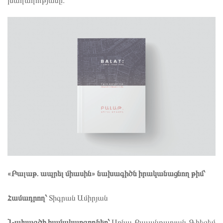
«Բալաթ. ապրել միասին» նախագիծն իրականացնող թիմ՝
Համադրող՝
Տիգրան Ամիրյան
Նախագծի համակարգողներ՝
Սոնա Քալանթարյան, Գիեզեմ