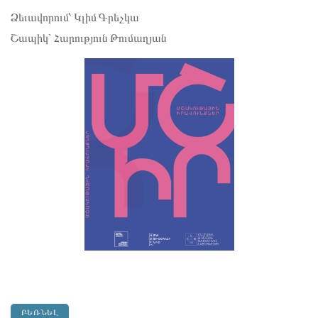
Ձեւավորում՝ Կլիմ Գրեչկա
Շապիկ` Հարություն Թումաղյան
ԲԵՌՆԵԼ